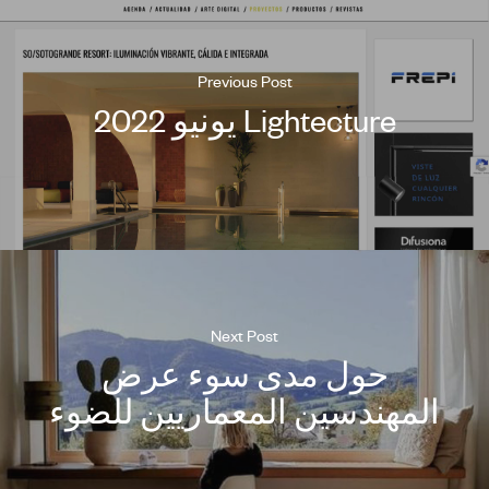
Previous Post
Lightecture يونيو 2022
Next Post
حول مدى سوء عرض
المهندسين المعماريين للضوء