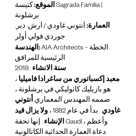
الموقع:
كنيسة Sagrada Família |
برشلونة
العمارة:
أنتوني غاودي / أرش. دير.
جوردي فولي أولر
AIA Architects – الخطة
الهندسة:
الرئيسية للمرافق
سنة الانشاء
: 2018
معبد إكسباتوري من ساغرادا فاميليا
،
هو بازيليك كاثوليكي في برشلونة ،
صممه المهندس المعماري
أنتوني
غاودي
. بدأ في عام 1882 ،
ولا يزال قيد
الإنشاء
. إنها تحفة Gaudí ، وأعظم
دعاة العمارة الحداثية الكاتالونية.