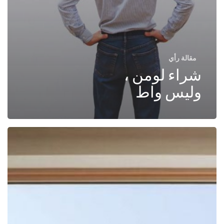
مقالة رأي
شراء لومن ،
وليس واط
حول
مدى
سوء
عرض