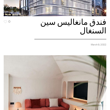
فندق مانغاليس سين
0
السنغال
March 9, 2022