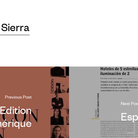
 Sierra
Previous Post
Next Pos
 Edition
Esp
érique