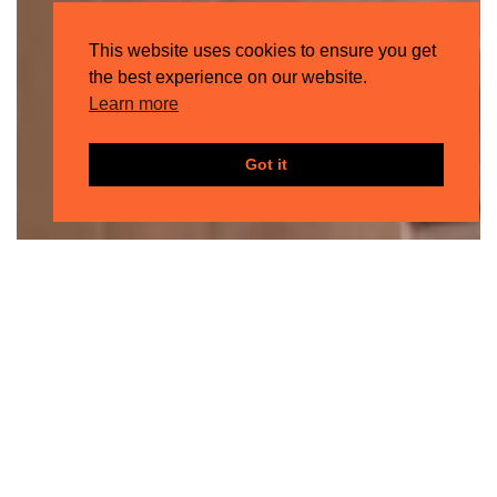
This website uses cookies to ensure you get
the best experience on our website.
Learn more
Got it
UNITÉ
PRIVÉE
Le luxe prend une nouvelle signification lorsqu’on
réside au cœur de Barcelone, mais le fait de vivre
dans un bâtiment moderniste classé du début du
XXe siècle lui confère un privilège extraordinaire.