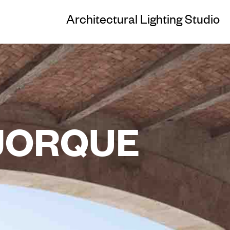
Architectural Lighting Studio
J
O
R
Q
U
E