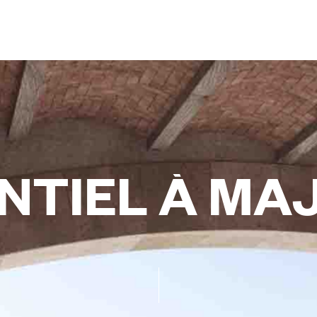
N
T
I
E
L
À
M
A