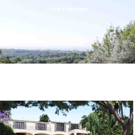
Vivre
à
l'étranger
erra1